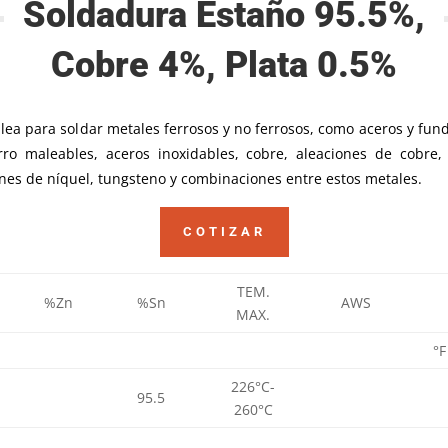
Soldadura Estaño 95.5%,
Cobre 4%, Plata 0.5%
ea para soldar metales ferrosos y no ferrosos, como aceros y fun
rro maleables, aceros inoxidables, cobre, aleaciones de cobre, 
nes de níquel, tungsteno y combinaciones entre estos metales.
COTIZAR
TEM.
%Zn
%Sn
AWS
MAX.
°F
226°C-
95.5
260°C