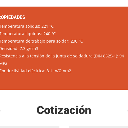
ROPIEDADES
Temperatura solidus: 221 °C
Temperatura liquidus: 240 °C
Temperatura de trabajo para soldar: 230 °C
Densidad: 7.3 g/cm3
Resistencia a la tensión de la junta de soldadura (DIN 8525-1): 94
MPa
Conductividad eléctrica: 8.1 m/Ωmm2
Cotización