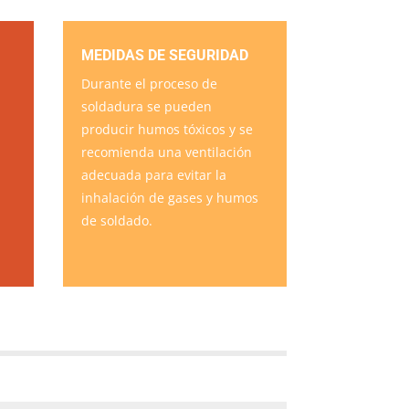
MEDIDAS DE SEGURIDAD
Durante el proceso de
soldadura se pueden
producir humos tóxicos y se
recomienda una ventilación
adecuada para evitar la
inhalación de gases y humos
de soldado.