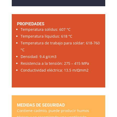
PROPIEDADES
Temperatura solidus: 607 °C
Temperatura liquidus: 618 °C
Temperatura de trabajo para soldar: 618-760
°C
Densidad: 9.4 g/cm3
Resistencia a la tensión: 275 – 415 MPa
Conductividad eléctrica: 13.5 m/Ωmm2
MEDIDAS DE SEGURIDAD
Contiene cadmio, puede producir humos