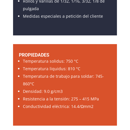
Rollos y Varillas de 1/32, 1/16, 3/32, 1/8 de
pulgada
Medidas especiales a petición del cliente
PROPIEDADES
Temperatura solidus: 750 °C
Temperatura liquidus: 810 °C
Temperatura de trabajo para soldar: 745-
860°C
Densidad: 9.0 g/cm3
Resistencia a la tensión: 275 – 415 MPa
Conductividad eléctrica: 14.4/Ωmm2